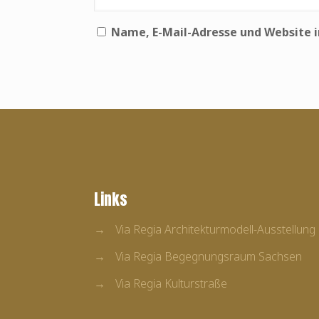
Name, E-Mail-Adresse und Website 
Links
→
Via Regia Architekturmodell-Ausstellun
→
Via Regia Begegnungsraum Sachsen
→
Via Regia Kulturstraße