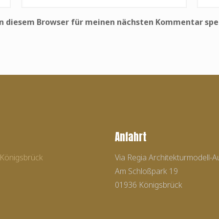
in diesem Browser für meinen nächsten Kommentar spe
Anfahrt
g Königsbrück
Via Regia Architekturmodell-A
Am Schloßpark 19
01936 Königsbrück