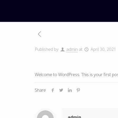
Published by
admin
at
April 30, 2021
Welcome to WordPress. This is your first post. 
Share
admin